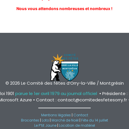
Nous vous attendons nombreuses et nombreux !
© 2026 Le Comité des fêtes d’Orry-la-Ville / Montgrésin
loi 1901
parue le 1er avril 1979 au journal officiel
• Présidente : 
icrosoft Azure • Contact : contact@comitedesfetesorry.fr 
Mentions légales
|
Contact
Brocantes
|
Loto
|
Marché de Noël
|
Fête du 14 juillet
Le P’tit Jaune
|
Location de matériel